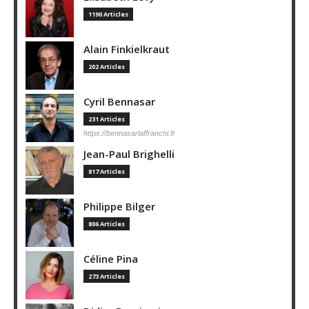
1190 Articles
Alain Finkielkraut
202 Articles
Cyril Bennasar
231 Articles
https://bennasarlaffranchi.fr
Jean-Paul Brighelli
817 Articles
Philippe Bilger
806 Articles
Céline Pina
273 Articles