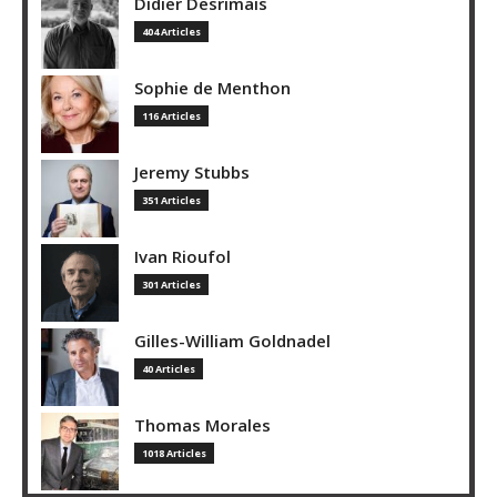
Didier Desrimais
404 Articles
Sophie de Menthon
116 Articles
Jeremy Stubbs
351 Articles
Ivan Rioufol
301 Articles
Gilles-William Goldnadel
40 Articles
Thomas Morales
1018 Articles