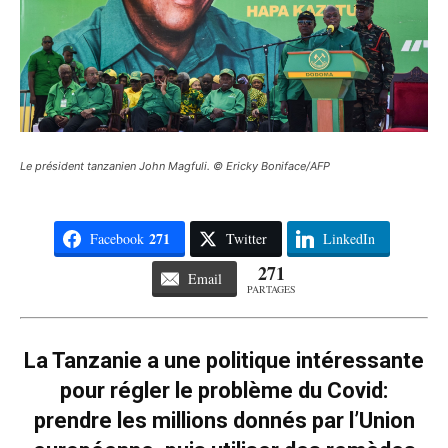
Le président tanzanien John Magfuli. © Ericky Boniface/AFP
271
Facebook
Twitter
LinkedIn
271
Email
PARTAGES
La Tanzanie a une politique intéressante
pour régler le problème du Covid:
prendre les millions donnés par l’Union