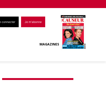
e connecter
Je m'abonne
MAGAZINES