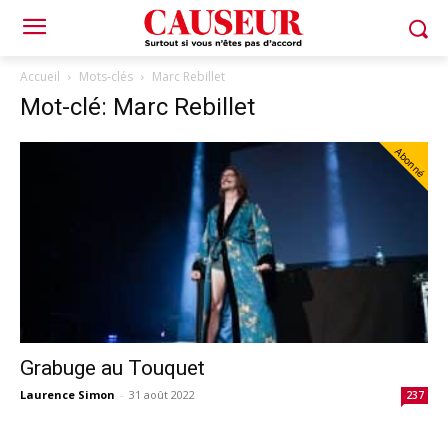
Accueil
Mots-clés
Marc Rebillet
Mot-clé: Marc Rebillet
Abonné
Grabuge au Touquet
Laurence Simon
-
31 août 2022
237