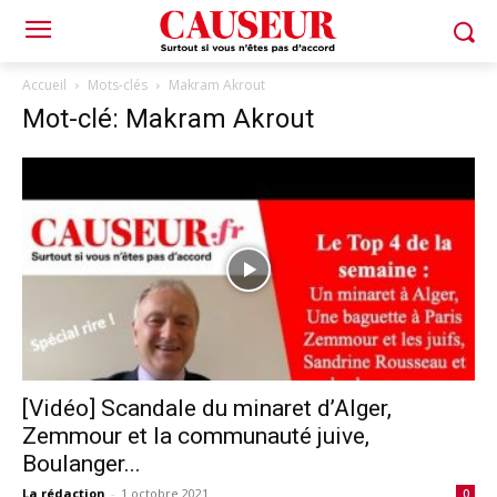
Accueil
Mots-clés
Makram Akrout
Mot-clé: Makram Akrout
[Vidéo] Scandale du minaret d’Alger,
Zemmour et la communauté juive,
Boulanger...
La rédaction
-
1 octobre 2021
0