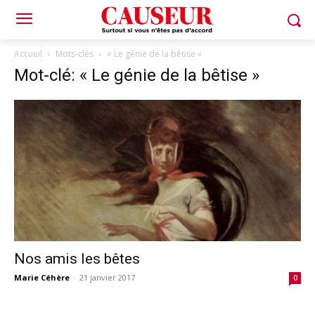
Accueil
Mots-clés
« Le génie de la bêtise »
Mot-clé: « Le génie de la bêtise »
Nos amis les bêtes
Marie Céhère
-
21 janvier 2017
0