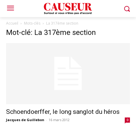
Accueil
Mots-clés
La 317ème section
Mot-clé: La 317ème section
Schoendoerffer, le long sanglot du héros
Jacques de Guillebon
-
16 mars 2012
0