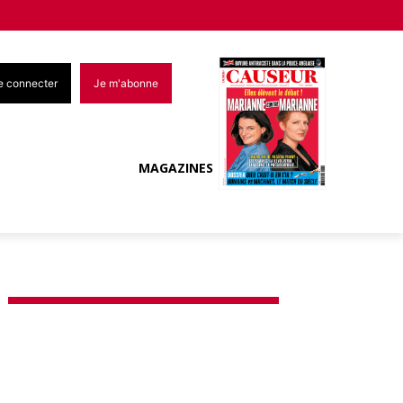
e connecter
Je m'abonne
MAGAZINES