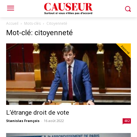
Accueil
Mots-clés
Citoyenneté
Mot-clé: citoyenneté
Abonné
L’étrange droit de vote
Stanislas François
-
16 août 2022
482