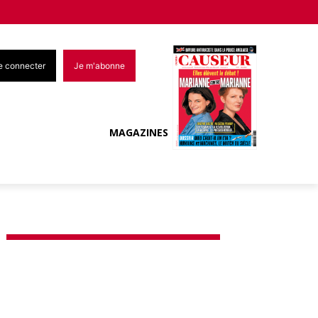
e connecter
Je m'abonne
MAGAZINES