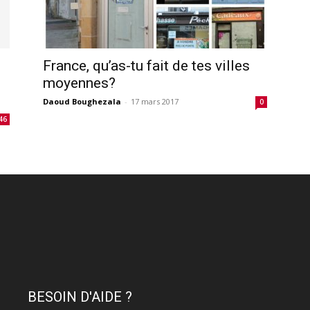
France, qu’as-tu fait de tes villes
moyennes?
Daoud Boughezala
-
17 mars 2017
0
46
BESOIN D'AIDE ?