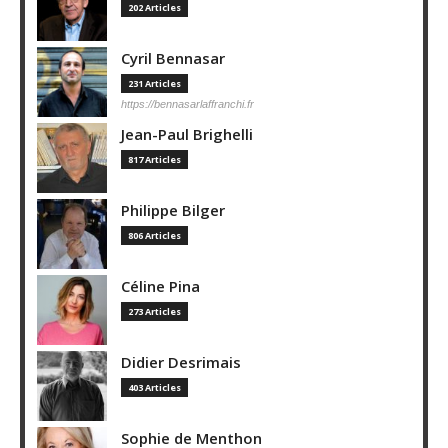
202 Articles
Cyril Bennasar
231 Articles
https://bennasarlaffranchi.fr
Jean-Paul Brighelli
817 Articles
Philippe Bilger
806 Articles
Céline Pina
273 Articles
Didier Desrimais
403 Articles
Sophie de Menthon