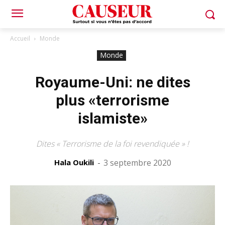
Accueil
Monde
Monde
Royaume-Uni: ne dites
plus «terrorisme
islamiste»
Dites « Terrorisme de la foi revendiquée » !
Hala Oukili
-
3 septembre 2020