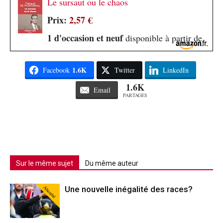
Le sursaut ou le chaos
Prix:
2,57 €
1 d'occasion et neuf
disponible à partir de
1.6K
Facebook
Twitter
LinkedIn
1.6K
Email
PARTAGES
Sur le même sujet
Du même auteur
Abonné
Une nouvelle inégalité des races?