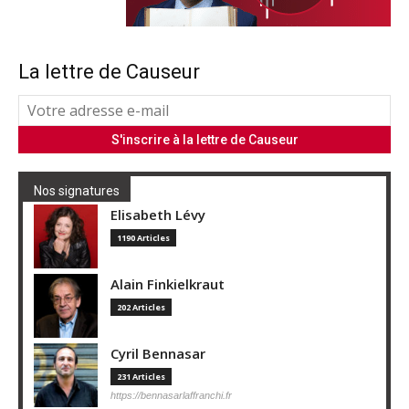
La lettre de Causeur
Nos signatures
Elisabeth Lévy
1190 Articles
Alain Finkielkraut
202 Articles
Cyril Bennasar
231 Articles
https://bennasarlaffranchi.fr