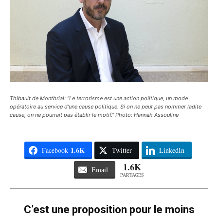
Thibault de Montbrial: "Le terrorisme est une action politique, un mode
opératoire au service d’une cause politique. Si on ne peut pas nommer ladite
cause, on ne pourrait pas établir le motif." Photo: Hannah Assouline
1.6K
Facebook
Twitter
LinkedIn
1.6K
Email
PARTAGES
C’est une proposition pour le moins