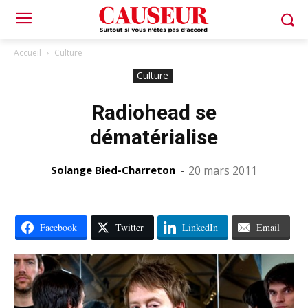
Accueil
Culture
Culture
Radiohead se
dématérialise
Solange Bied-Charreton
-
20 mars 2011
Facebook
Twitter
LinkedIn
Email