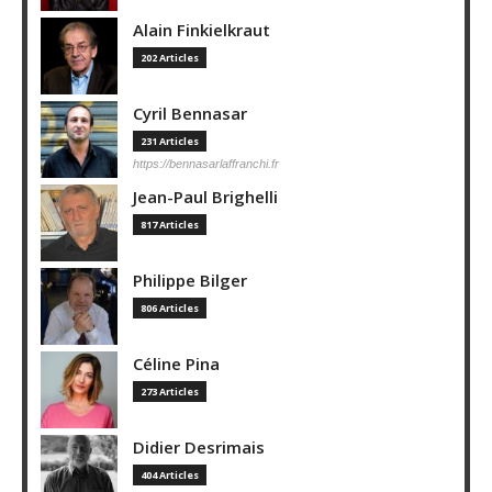
Alain Finkielkraut
202 Articles
Cyril Bennasar
231 Articles
https://bennasarlaffranchi.fr
Jean-Paul Brighelli
817 Articles
Philippe Bilger
806 Articles
Céline Pina
273 Articles
Didier Desrimais
404 Articles