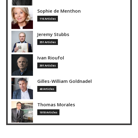
Sophie de Menthon
116 Articles
Jeremy Stubbs
351 Articles
Ivan Rioufol
301 Articles
Gilles-William Goldnadel
40 Articles
Thomas Morales
1018 Articles