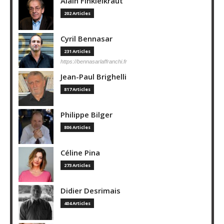
Alain Finkielkraut
202 Articles
Cyril Bennasar
231 Articles
https://bennasarlaffranchi.fr
Jean-Paul Brighelli
817 Articles
Philippe Bilger
806 Articles
Céline Pina
273 Articles
Didier Desrimais
404 Articles