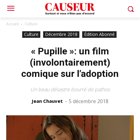
Accueil
Culture
Culture
Décembre 2018
Édition Abonné
« Pupille »: un film
(involontairement)
comique sur l’adoption
Un beau désastre bourré de pathos
Jean Chauvet
-
5 décembre 2018