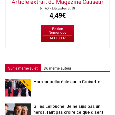
Article extrait du Magazine Causeur
N° 63 - Décembre 2018
4,49€
Édition
Numerique
ACHETER
Sur le même sujet
Du même auteur
Abonné
Horreur bolloréale sur la Croisette
Gilles Lellouche: Je ne suis pas un
héros, faut pas croire ce que disent