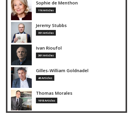
Sophie de Menthon
116 Articles
Jeremy Stubbs
351 Articles
Ivan Rioufol
301 Articles
Gilles-William Goldnadel
40 Articles
Thomas Morales
1018 Articles