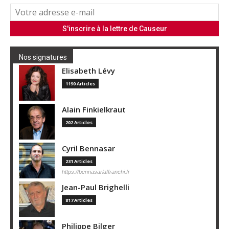
Nos signatures
Elisabeth Lévy
1190 Articles
Alain Finkielkraut
202 Articles
Cyril Bennasar
231 Articles
https://bennasarlaffranchi.fr
Jean-Paul Brighelli
817 Articles
Philippe Bilger