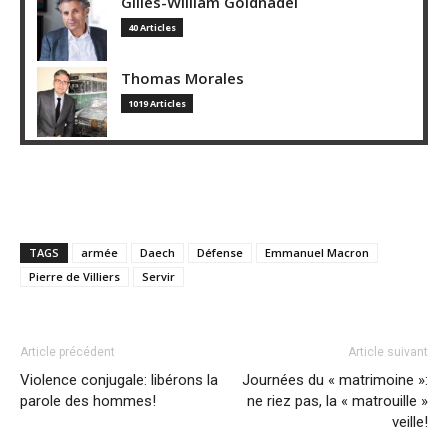
Gilles-William Goldnadel
40 Articles
Thomas Morales
1019 Articles
TAGS
armée
Daech
Défense
Emmanuel Macron
Pierre de Villiers
Servir
Article précédent
Article suivant
Violence conjugale: libérons la
Journées du « matrimoine »:
parole des hommes!
ne riez pas, la « matrouille »
veille!