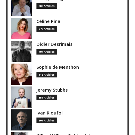
806 Articles
Céline Pina
273 Articles
Didier Desrimais
404 Articles
Sophie de Menthon
116 Articles
Jeremy Stubbs
351 Articles
Ivan Rioufol
301 Articles