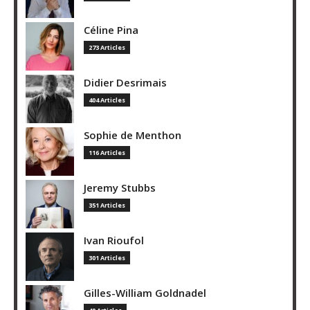
Céline Pina
273 Articles
Didier Desrimais
404 Articles
Sophie de Menthon
116 Articles
Jeremy Stubbs
351 Articles
Ivan Rioufol
301 Articles
Gilles-William Goldnadel