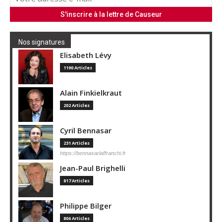
Nos signatures
Elisabeth Lévy
1190 Articles
Alain Finkielkraut
202 Articles
Cyril Bennasar
231 Articles
https://bennasarlaffranchi.fr
Jean-Paul Brighelli
817 Articles
Philippe Bilger
806 Articles