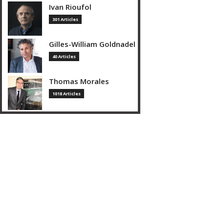
Ivan Rioufol
301 Articles
Gilles-William Goldnadel
40 Articles
Thomas Morales
1018 Articles