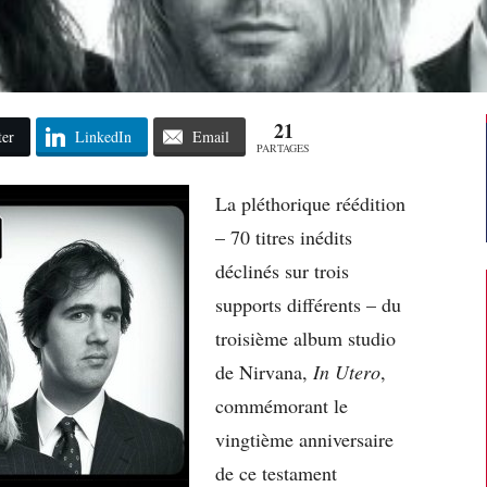
21
ter
LinkedIn
Email
PARTAGES
La pléthorique réédition
– 70 titres inédits
déclinés sur trois
supports différents – du
troisième album studio
de Nirvana,
In Utero
,
commémorant le
vingtième anniversaire
de ce testament