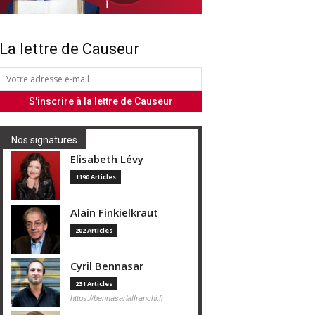
La lettre de Causeur
Nos signatures
Elisabeth Lévy
1190 Articles
Alain Finkielkraut
202 Articles
Cyril Bennasar
231 Articles
https://bennasarlaffranchi.fr