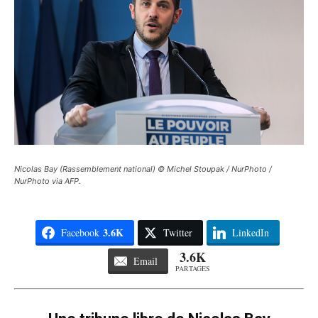
Nicolas Bay (Rassemblement national) © Michel Stoupak / NurPhoto /
NurPhoto via AFP.
3.6K
Facebook
Twitter
LinkedIn
3.6K
Email
PARTAGES