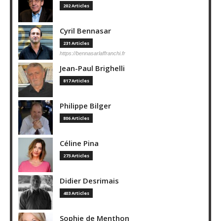
202 Articles
Cyril Bennasar
231 Articles
https://bennasarlaffranchi.fr
Jean-Paul Brighelli
817 Articles
Philippe Bilger
806 Articles
Céline Pina
273 Articles
Didier Desrimais
403 Articles
Sophie de Menthon