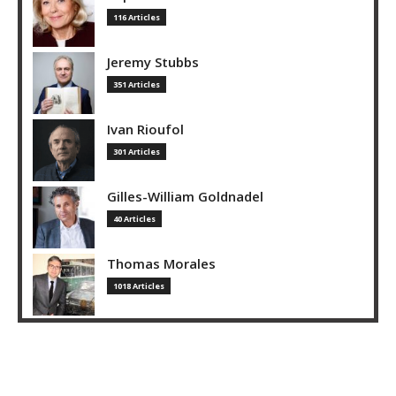
116 Articles
Jeremy Stubbs
351 Articles
Ivan Rioufol
301 Articles
Gilles-William Goldnadel
40 Articles
Thomas Morales
1018 Articles