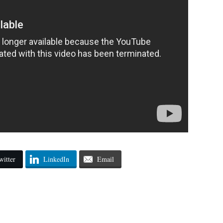
witter
LinkedIn
Email