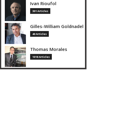
Ivan Rioufol
301 Articles
Gilles-William Goldnadel
40 Articles
Thomas Morales
1018 Articles