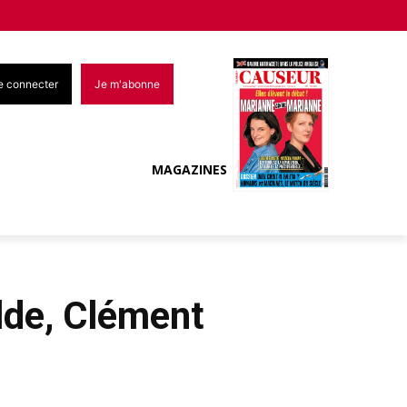
e connecter
Je m'abonne
MAGAZINES
lde, Clément