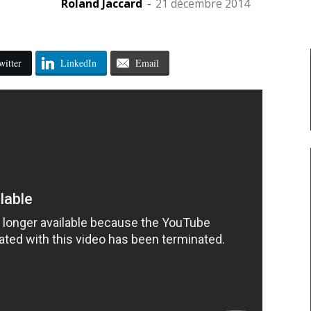
Roland Jaccard
-
21 décembre 2014
witter
LinkedIn
Email