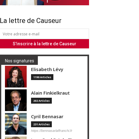
La lettre de Causeur
Nos signatures
Elisabeth Lévy
1190 Articles
Alain Finkielkraut
202 Articles
Cyril Bennasar
231 Articles
https://bennasarlaffranchi.fr