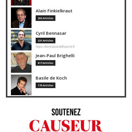
Alain Finkielkraut
202 Articles
Cyril Bennasar
231 Articles
https://bennasarlaffranchi.fr
Jean-Paul Brighelli
817 Articles
Basile de Koch
173 Articles