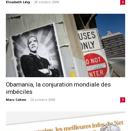
Elisabeth Lévy
-
28 octobre 2008
0
Obamania, la conjuration mondiale des
imbéciles
Marc Cohen
-
26 octobre 2008
0