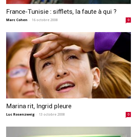
France-Tunisie : sifflets, la faute à qui ?
Marc Cohen
-
16 octobre 2008
0
Marina rit, Ingrid pleure
Luc Rosenzweig
-
13 octobre 2008
0