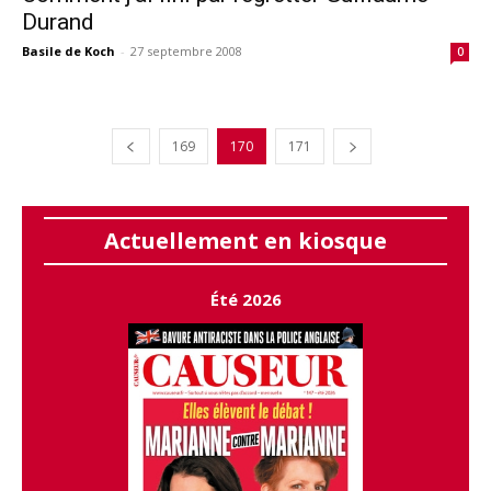
Durand
Basile de Koch
-
27 septembre 2008
0
169
170
171
Actuellement en kiosque
Été 2026