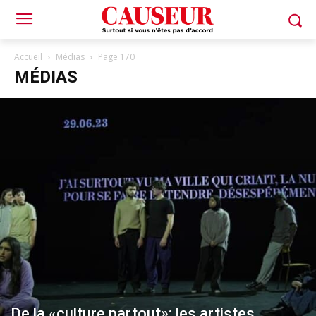
Accueil
Médias
Page 170
MÉDIAS
De la «culture partout»: les artistes