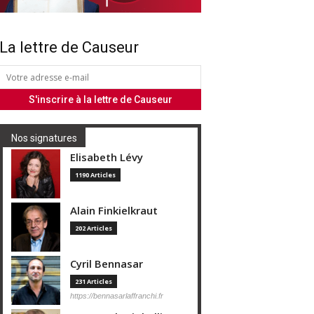
La lettre de Causeur
Nos signatures
Elisabeth Lévy
1190 Articles
Alain Finkielkraut
202 Articles
Cyril Bennasar
231 Articles
https://bennasarlaffranchi.fr