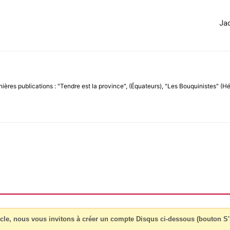
Jac
nières publications : "Tendre est la province", (Équateurs), "Les Bouquinistes" (Hé
cle, nous vous invitons à créer un compte Disqus ci-dessous (bouton S'i