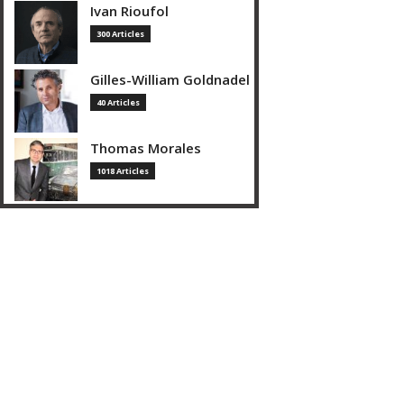
Ivan Rioufol
300 Articles
Gilles-William Goldnadel
40 Articles
Thomas Morales
1018 Articles