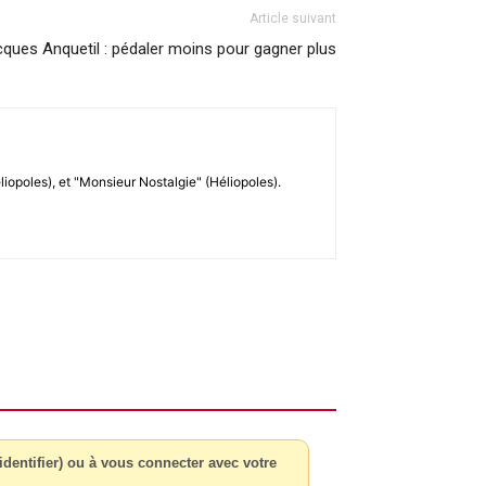
Article suivant
ques Anquetil : pédaler moins pour gagner plus
liopoles), et "Monsieur Nostalgie" (Héliopoles).
dentifier) ou à vous connecter avec votre