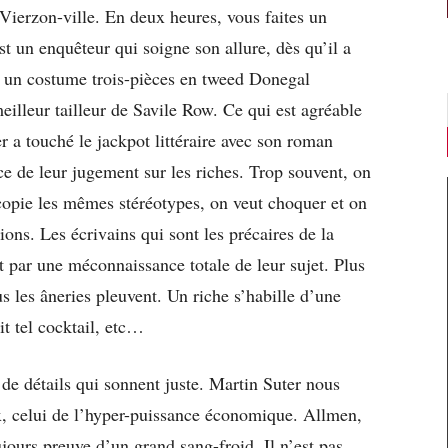
e Vierzon-ville. En deux heures, vous faites un
st un enquêteur qui soigne son allure, dès qu’il a
ns un costume trois-pièces en tweed Donegal
illeur tailleur de Savile Row. Ce qui est agréable
r a touché le jackpot littéraire avec son roman
ce de leur jugement sur les riches. Trop souvent, on
ecopie les mêmes stéréotypes, on veut choquer et on
tions. Les écrivains qui sont les précaires de la
 par une méconnaissance totale de leur sujet. Plus
s les âneries pleuvent. Un riche s’habille d’une
it tel cocktail, etc…
de détails qui sonnent juste. Martin Suter nous
x, celui de l’hyper-puissance économique. Allmen,
ujours preuve d’un grand sang-froid. Il n’est pas