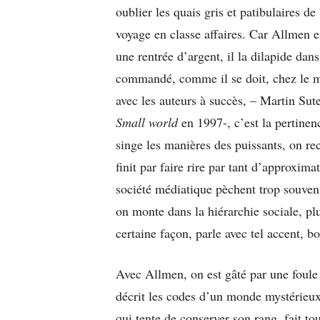
oublier les quais gris et patibulaires d
voyage en classe affaires. Car Allmen e
une rentrée d’argent, il la dilapide da
commandé, comme il se doit, chez le me
avec les auteurs à succès, – Martin Sute
Small world
en 1997-, c’est la pertinen
singe les manières des puissants, on r
finit par faire rire par tant d’approxima
société médiatique pèchent trop souvent
on monte dans la hiérarchie sociale, plu
certaine façon, parle avec tel accent, bo
Avec Allmen, on est gâté par une foule 
décrit les codes d’un monde mystérieu
qui tente de conserver son rang, fait to