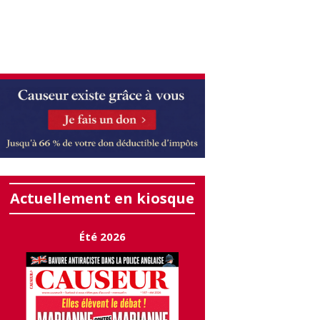
Actuellement en kiosque
Été 2026