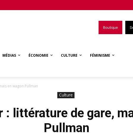
Boutique
S
MÉDIAS
ÉCONOMIE
CULTURE
FÉMINISME
, mais en wagon Pullman
Culture
 : littérature de gare, 
Pullman