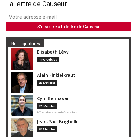
La lettre de Causeur
Nos signatures
Elisabeth Lévy
1190 Articles
Alain Finkielkraut
202 Articles
Cyril Bennasar
231 Articles
https://bennasarlaffranchi.fr
Jean-Paul Brighelli
817 Articles