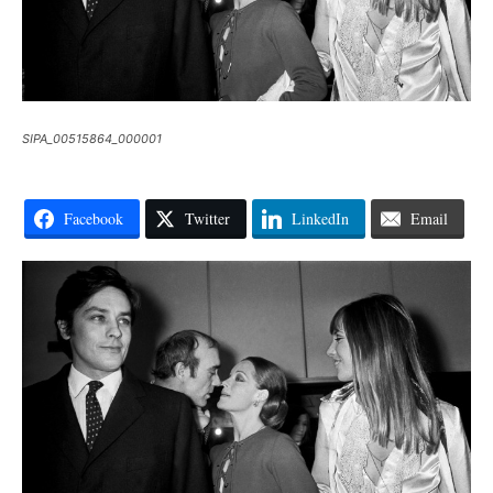
SIPA_00515864_000001
Facebook
Twitter
LinkedIn
Email