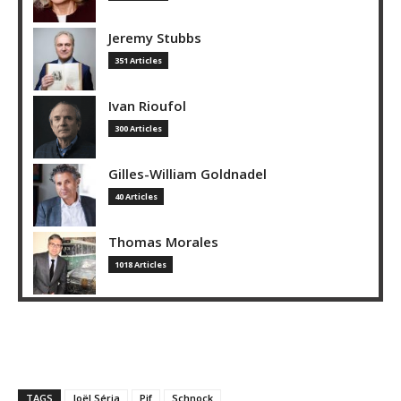
Jeremy Stubbs
351 Articles
Ivan Rioufol
300 Articles
Gilles-William Goldnadel
40 Articles
Thomas Morales
1018 Articles
TAGS
Joël Séria
Pif
Schnock