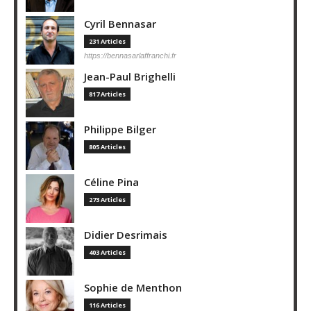
Cyril Bennasar
231 Articles
https://bennasarlaffranchi.fr
Jean-Paul Brighelli
817 Articles
Philippe Bilger
805 Articles
Céline Pina
273 Articles
Didier Desrimais
403 Articles
Sophie de Menthon
116 Articles