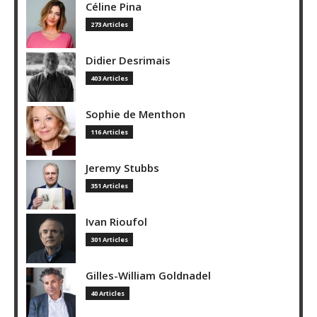
Céline Pina
273 Articles
Didier Desrimais
403 Articles
Sophie de Menthon
116 Articles
Jeremy Stubbs
351 Articles
Ivan Rioufol
301 Articles
Gilles-William Goldnadel
40 Articles