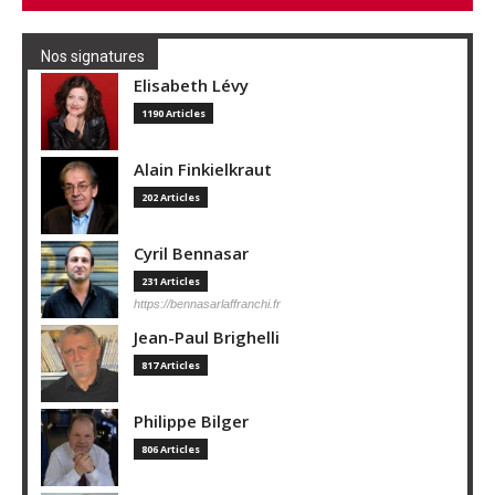
Nos signatures
Elisabeth Lévy
1190 Articles
Alain Finkielkraut
202 Articles
Cyril Bennasar
231 Articles
https://bennasarlaffranchi.fr
Jean-Paul Brighelli
817 Articles
Philippe Bilger
806 Articles