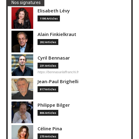
Nos signatures
Elisabeth Lévy
1190 Articles
Alain Finkielkraut
202 Articles
Cyril Bennasar
231 Articles
https://bennasarlaffranchi.fr
Jean-Paul Brighelli
817 Articles
Philippe Bilger
806 Articles
Céline Pina
273 Articles