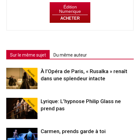
Édition
Numerique
ACHETER
Sur le même sujet
Du même auteur
Abonné
À l’Opéra de Paris, « Rusalka » renaît
dans une splendeur intacte
Abonné
Lyrique: L’hypnose Philip Glass ne
prend pas
Carmen, prends garde à toi