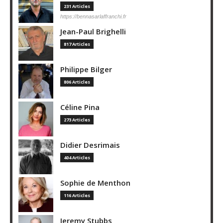
231 Articles
https://bennasarlaffranchi.fr
Jean-Paul Brighelli
817 Articles
Philippe Bilger
806 Articles
Céline Pina
273 Articles
Didier Desrimais
404 Articles
Sophie de Menthon
116 Articles
Jeremy Stubbs