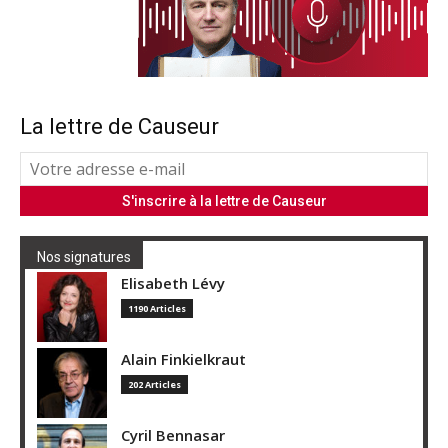
La lettre de Causeur
Nos signatures
Elisabeth Lévy
1190 Articles
Alain Finkielkraut
202 Articles
Cyril Bennasar