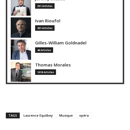
351 Articles
Ivan Rioufol
301 Articles
Gilles-William Goldnadel
40 Articles
Thomas Morales
1018 Articles
TAGS
Laurence Equilbey
Musique
opéra