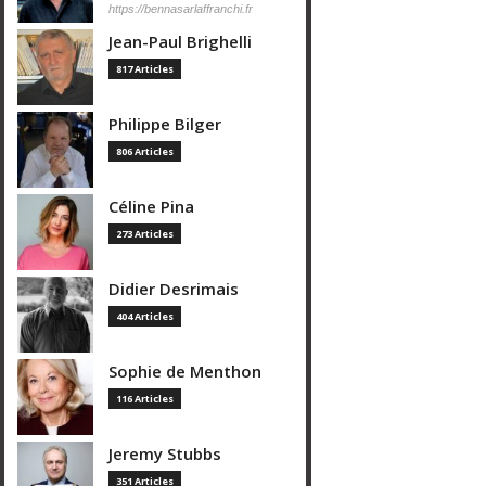
https://bennasarlaffranchi.fr
Jean-Paul Brighelli
817 Articles
Philippe Bilger
806 Articles
Céline Pina
273 Articles
Didier Desrimais
404 Articles
Sophie de Menthon
116 Articles
Jeremy Stubbs
351 Articles