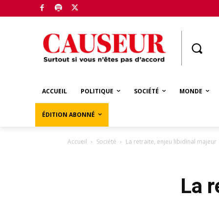
Boutique
ACCUEIL
POLITIQUE
SOCIÉTÉ
MONDE
ÉDITION ABONNÉ
Accueil
Société
La retraite, enjeu libidinal majeur
La r