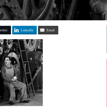
witter
LinkedIn
Email