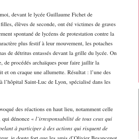
 moi, devant le lycée Guillaume Fichet de
illes, élèves de seconde, ont été victimes de graves
ement spontané de lycéens de protestation contre la
aractère plus festif à leur mouvement, les potaches
as de détritus entassés devant la grille du lycée. On
 de procédés archaïques pour faire jaillir la
it et on craque une allumette. Résultat : l’une des
s à l’hôpital Saint-Luc de Lyon, spécialisé dans les
provoqué des réactions en haut lieu, notamment celle
l, qui dénonce «
l’irresponsabilité de tous ceux qui
pelant à participer à des actions qui risquent de
eur, je doute fort que les amis d’Olivier Besancenot