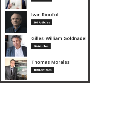
Ivan Rioufol
301 Articles
Gilles-William Goldnadel
40 Articles
Thomas Morales
1018 Articles