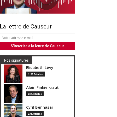
La lettre de Causeur
Nos signatures
Elisabeth Lévy
1190 Articles
Alain Finkielkraut
202 Articles
Cyril Bennasar
231 Articles