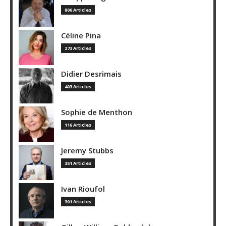
806 Articles
Céline Pina
273 Articles
Didier Desrimais
403 Articles
Sophie de Menthon
116 Articles
Jeremy Stubbs
351 Articles
Ivan Rioufol
301 Articles