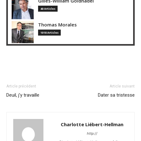
Gilles-William Goldnadel
40 Articles
Thomas Morales
1018 Articles
Article précédent
Article suivant
Deuil, j’y travaille
Dater sa tristesse
Charlotte Liébert-Hellman
http://