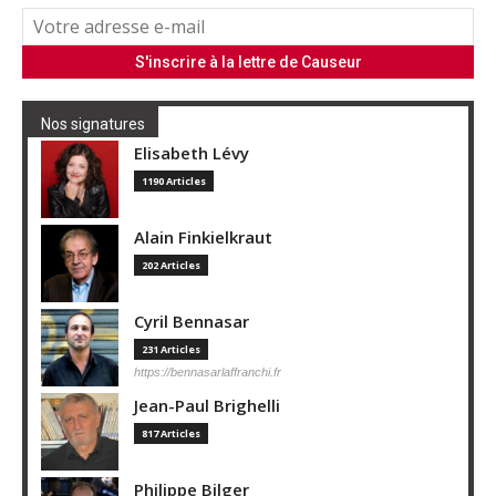
Nos signatures
Elisabeth Lévy
1190 Articles
Alain Finkielkraut
202 Articles
Cyril Bennasar
231 Articles
https://bennasarlaffranchi.fr
Jean-Paul Brighelli
817 Articles
Philippe Bilger