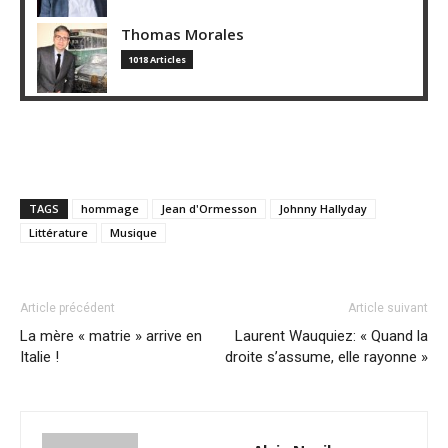
Thomas Morales
1018 Articles
TAGS
hommage
Jean d'Ormesson
Johnny Hallyday
Littérature
Musique
Article précédent
Article suivant
La mère « matrie » arrive en
Laurent Wauquiez: « Quand la
Italie !
droite s’assume, elle rayonne »