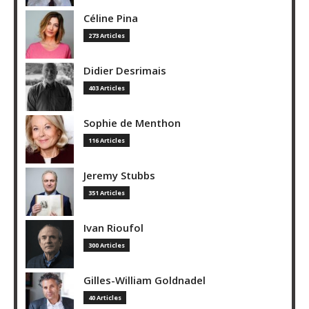
Céline Pina
273 Articles
Didier Desrimais
403 Articles
Sophie de Menthon
116 Articles
Jeremy Stubbs
351 Articles
Ivan Rioufol
300 Articles
Gilles-William Goldnadel
40 Articles