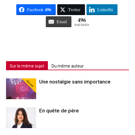
496
Facebook
Twitter
LinkedIn
496
Email
PARTAGES
Sur le même sujet
Du même auteur
Abonné
Une nostalgie sans importance
En quête de père