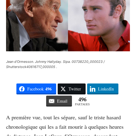
Jean d'Ormesson. Johnny Hallyday. Sipa. 00738220_000023 /
Shutterstock40616717_000005 .
496
Facebook
Twitter
LinkedIn
496
Email
PARTAGES
A première vue, tout les sépare, sauf le triste hasard
chronologique qui les a fait mourir à quelques heures