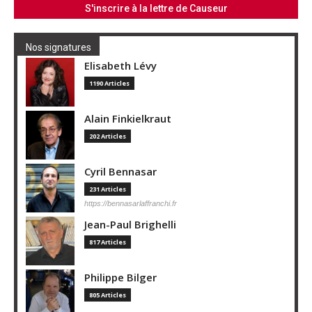
Nos signatures
Elisabeth Lévy
1190 Articles
Alain Finkielkraut
202 Articles
Cyril Bennasar
231 Articles
https://bennasarlaffranchi.fr
Jean-Paul Brighelli
817 Articles
Philippe Bilger
805 Articles