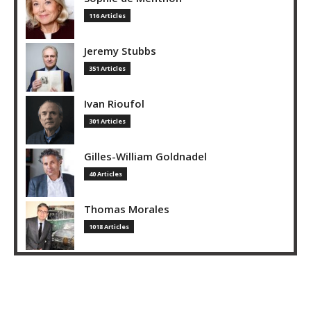
116 Articles
Jeremy Stubbs
351 Articles
Ivan Rioufol
301 Articles
Gilles-William Goldnadel
40 Articles
Thomas Morales
1018 Articles