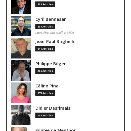
202 Articles
Cyril Bennasar
231 Articles
https://bennasarlaffranchi.fr
Jean-Paul Brighelli
817 Articles
Philippe Bilger
806 Articles
Céline Pina
273 Articles
Didier Desrimais
403 Articles
Sophie de Menthon