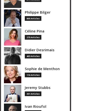
Philippe Bilger
805 Articles
Céline Pina
273 Articles
Didier Desrimais
403 Articles
Sophie de Menthon
116 Articles
Jeremy Stubbs
351 Articles
Ivan Rioufol