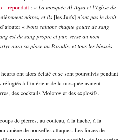
 – répondait
: «
La mosquée Al-Aqsa et l’église du
ntièrement nôtres, et ils
[les Juifs]
n’ont pas le droit
 d’ajouter «
Nous saluons chaque goutte de sang
ang est du sang propre et pur, versé au nom
rtyr aura sa place au Paradis, et tous les blessés
heurts ont alors éclaté et se sont poursuivis pendant
s réfugiés à l’intérieur de la mosquée avaient
rres, des cocktails Molotov et des explosifs.
…
 coups de pierres, au couteau, à la hache, à la
jour amène de nouvelles attaques. Les forces de
saillants et tentent, autant que possible, de les garder