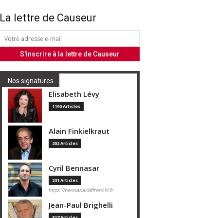
La lettre de Causeur
Nos signatures
Elisabeth Lévy
1190 Articles
Alain Finkielkraut
202 Articles
Cyril Bennasar
231 Articles
https://bennasarlaffranchi.fr
Jean-Paul Brighelli
817 Articles