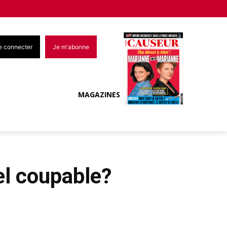
e connecter
Je m'abonne
MAGAZINES
nel coupable?