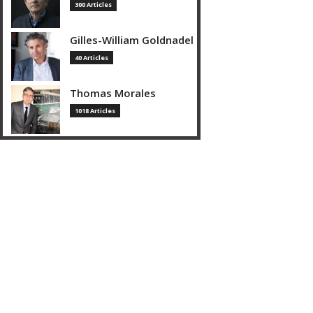
300 Articles
Gilles-William Goldnadel
40 Articles
Thomas Morales
1018 Articles