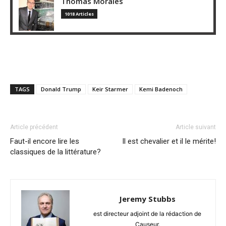
Thomas Morales
1018 Articles
TAGS
Donald Trump
Keir Starmer
Kemi Badenoch
Article précédent
Article suivant
Faut-il encore lire les
Il est chevalier et il le mérite!
classiques de la littérature?
Jeremy Stubbs
est directeur adjoint de la rédaction de
Causeur.