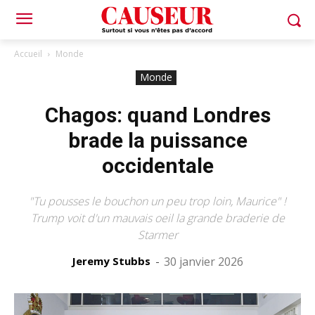
Accueil
Monde
Monde
Chagos: quand Londres
brade la puissance
occidentale
"Tu pousses le bouchon un peu trop loin, Maurice" !
Trump voit d'un mauvais oeil la grande braderie de
Starmer
Jeremy Stubbs
-
30 janvier 2026