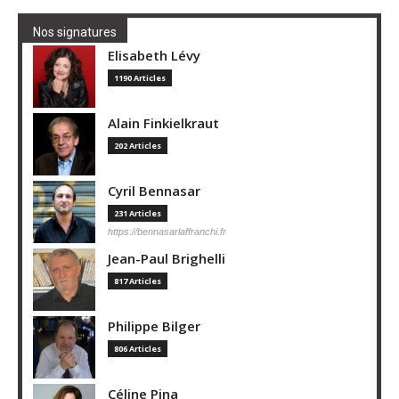
Nos signatures
Elisabeth Lévy
1190 Articles
Alain Finkielkraut
202 Articles
Cyril Bennasar
231 Articles
https://bennasarlaffranchi.fr
Jean-Paul Brighelli
817 Articles
Philippe Bilger
806 Articles
Céline Pina