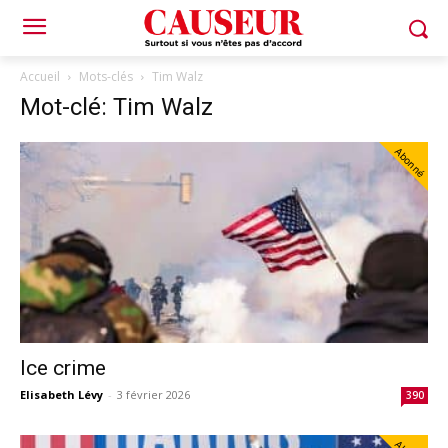
Accueil
Mots-clés
Tim Walz
Mot-clé: Tim Walz
Abonné
Ice crime
Elisabeth Lévy
-
3 février 2026
390