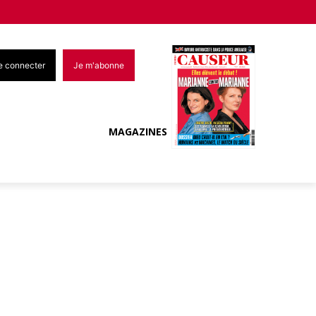
e connecter
Je m'abonne
MAGAZINES