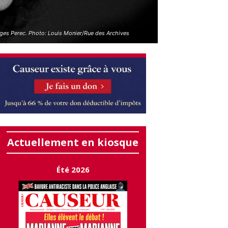
ges Perec. Photo: Louis Monier/Rue des Archives
Actuellement en kiosque
Été 2026