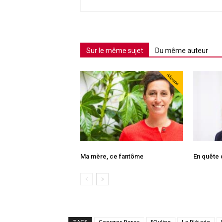
Sur le même sujet
Du même auteur
Abonné
Ma mère, ce fantôme
En quête
TAGS
Georges Perec
l’Oulipo
La Pléiade