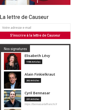
La lettre de Causeur
Nos signatures
Elisabeth Lévy
1190 Articles
Alain Finkielkraut
202 Articles
Cyril Bennasar
231 Articles
https://bennasarlaffranchi.fr