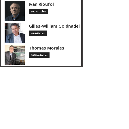
Ivan Rioufol
300 Articles
Gilles-William Goldnadel
40 Articles
Thomas Morales
1018 Articles