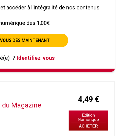
le et accéder à l'intégralité de nos contenus
numérique dès 1,00€
VOUS DÈS MAINTENANT
né(e)
?
Identifiez-vous
4,49 €
it du Magazine
Édition
Numerique
ACHETER