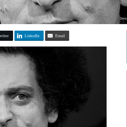
Gero
witter
LinkedIn
Email