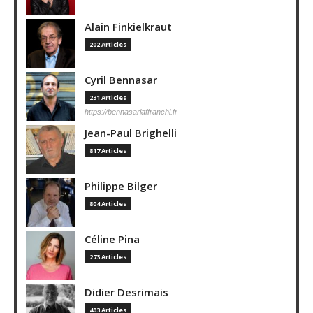
Alain Finkielkraut
202 Articles
Cyril Bennasar
231 Articles
https://bennasarlaffranchi.fr
Jean-Paul Brighelli
817 Articles
Philippe Bilger
804 Articles
Céline Pina
273 Articles
Didier Desrimais
403 Articles