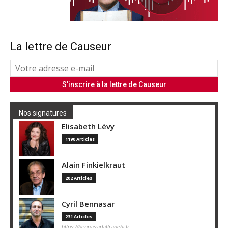
La lettre de Causeur
Nos signatures
Elisabeth Lévy
1190 Articles
Alain Finkielkraut
202 Articles
Cyril Bennasar
231 Articles
https://bennasarlaffranchi.fr