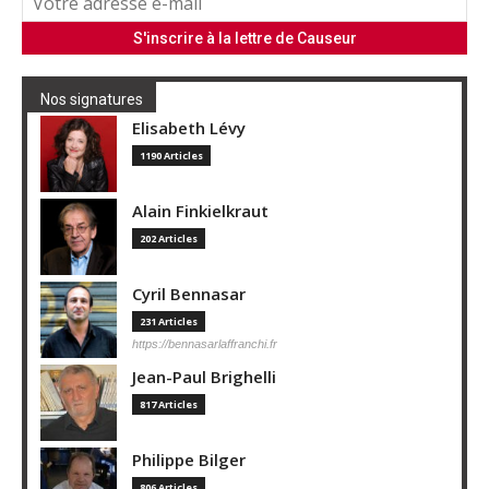
Nos signatures
Elisabeth Lévy
1190 Articles
Alain Finkielkraut
202 Articles
Cyril Bennasar
231 Articles
https://bennasarlaffranchi.fr
Jean-Paul Brighelli
817 Articles
Philippe Bilger
806 Articles