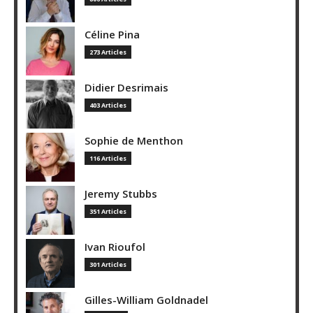
Céline Pina
273 Articles
Didier Desrimais
403 Articles
Sophie de Menthon
116 Articles
Jeremy Stubbs
351 Articles
Ivan Rioufol
301 Articles
Gilles-William Goldnadel