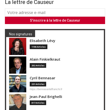
La lettre de Causeur
Nos signatures
Elisabeth Lévy
1190 Articles
Alain Finkielkraut
202 Articles
Cyril Bennasar
231 Articles
https://bennasarlaffranchi.fr
Jean-Paul Brighelli
817 Articles