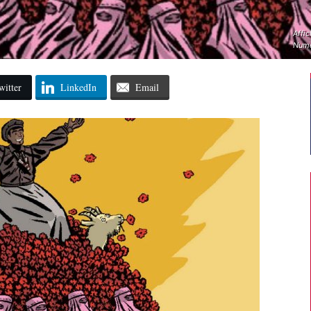
Affic
Numé
witter
LinkedIn
Email