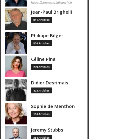
https://bennasarlaffranchi.fr
Jean-Paul Brighelli
817 Articles
Philippe Bilger
806 Articles
Céline Pina
273 Articles
Didier Desrimais
403 Articles
Sophie de Menthon
116 Articles
Jeremy Stubbs
351 Articles