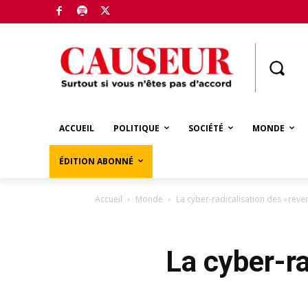
Boutique
ACCUEIL
POLITIQUE
SOCIÉTÉ
MONDE
ÉDITION ABONNÉ
Accueil
Monde
La cyber-radicalisation des «reve
La cyber-r