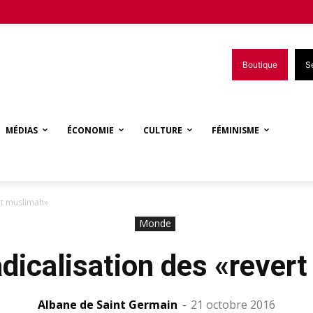
Boutique
S
MÉDIAS
ÉCONOMIE
CULTURE
FÉMINISME
rt muslimah»
Monde
adicalisation des «rever
Albane de Saint Germain
-
21 octobre 2016