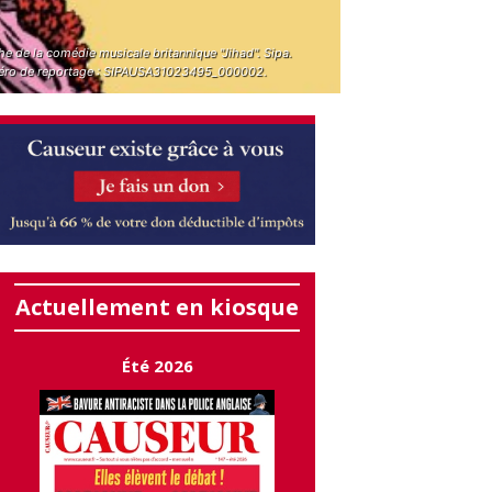
he de la comédie musicale britannique "Jihad". Sipa.
ro de reportage : SIPAUSA31023495_000002.
Actuellement en kiosque
Été 2026