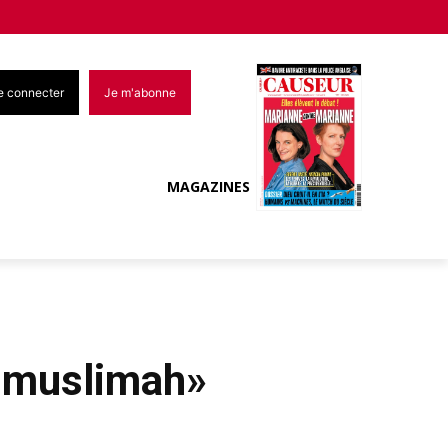
e connecter
Je m'abonne
MAGAZINES
t muslimah»