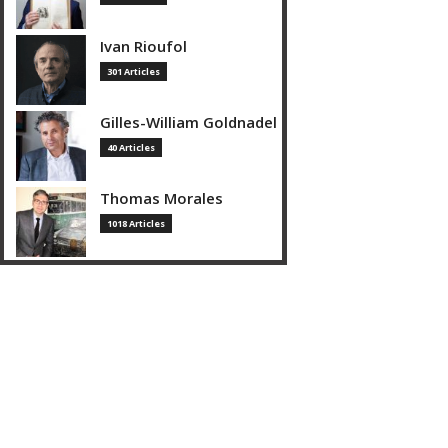
Ivan Rioufol
301 Articles
Gilles-William Goldnadel
40 Articles
Thomas Morales
1018 Articles