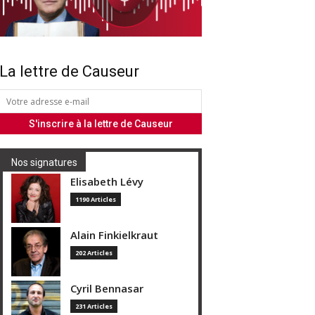
La lettre de Causeur
Nos signatures
Elisabeth Lévy
1190 Articles
Alain Finkielkraut
202 Articles
Cyril Bennasar
231 Articles