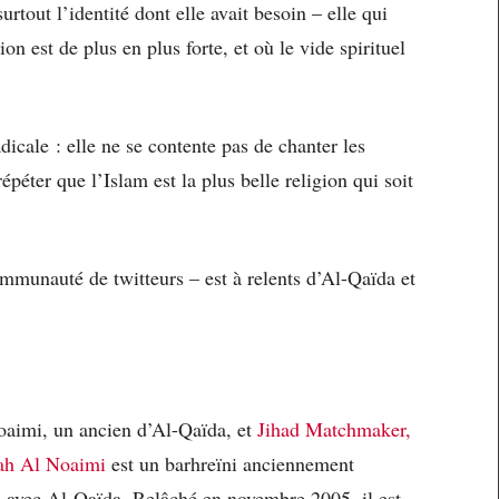
urtout l’identité dont elle avait besoin – elle qui
n est de plus en plus forte, et où le vide spirituel
icale : elle ne se contente pas de chanter les
épéter que l’Islam est la plus belle religion qui soit
ommunauté de twitteurs – est à relents d’Al-Qaïda et
oaimi, un ancien d’Al-Qaïda, et
Jihad Matchmaker,
ah Al Noaimi
est un barhreïni anciennement
 avec Al-Qaïda. Relâché en novembre 2005, il est