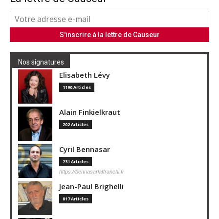
Nos signatures
Elisabeth Lévy
1190 Articles
Alain Finkielkraut
202 Articles
Cyril Bennasar
231 Articles
https://bennasarlaffranchi.fr
Jean-Paul Brighelli
817 Articles