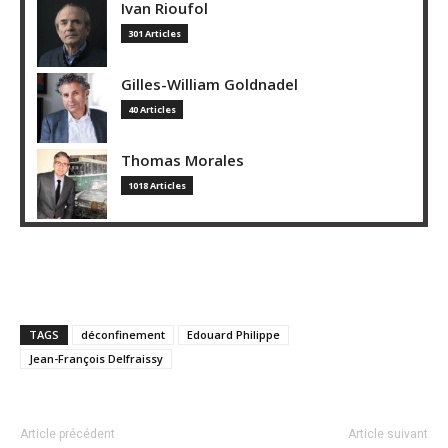
Ivan Rioufol
301 Articles
Gilles-William Goldnadel
40 Articles
Thomas Morales
1018 Articles
TAGS
déconfinement
Edouard Philippe
Jean-François Delfraissy
Article précédent
Article suivant