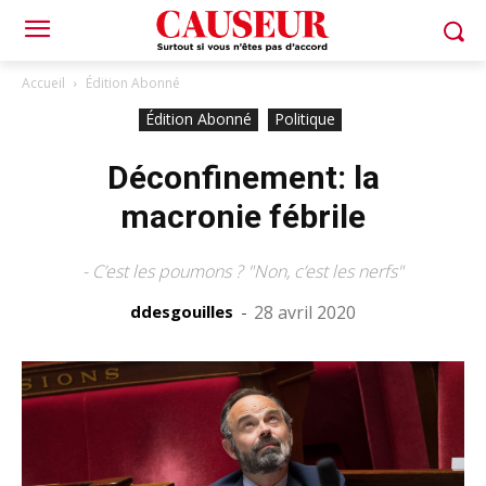
Accueil
Édition Abonné
Édition Abonné
Politique
Déconfinement: la
macronie fébrile
- C’est les poumons ? "Non, c’est les nerfs"
ddesgouilles
-
28 avril 2020