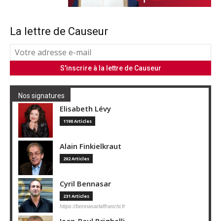
La lettre de Causeur
Nos signatures
Elisabeth Lévy
1190 Articles
Alain Finkielkraut
202 Articles
Cyril Bennasar
231 Articles
https://bennasarlaffranchi.fr