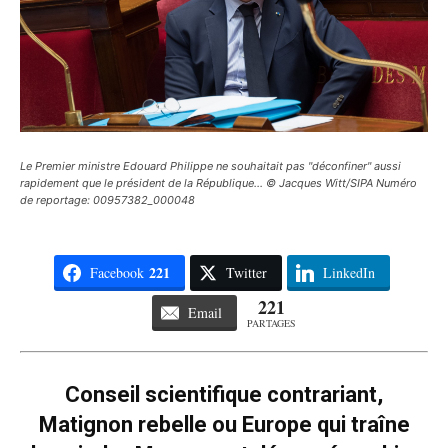
Le Premier ministre Edouard Philippe ne souhaitait pas "déconfiner" aussi
rapidement que le président de la République... © Jacques Witt/SIPA Numéro
de reportage: 00957382_000048
221
Facebook
Twitter
LinkedIn
221
Email
PARTAGES
Conseil scientifique contrariant,
Matignon rebelle ou Europe qui traîne