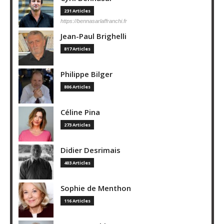
231 Articles
https://bennasarlaffranchi.fr
Jean-Paul Brighelli
817 Articles
Philippe Bilger
806 Articles
Céline Pina
273 Articles
Didier Desrimais
403 Articles
Sophie de Menthon
116 Articles