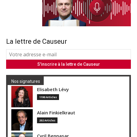
La lettre de Causeur
Nos signatures
Elisabeth Lévy
1190 Articles
Alain Finkielkraut
202 Articles
Cyril Bennasar