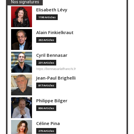
Nos signatures
Elisabeth Lévy
1190 Articles
Alain Finkielkraut
202 Articles
Cyril Bennasar
231 Articles
https://bennasarlaffranchi.fr
Jean-Paul Brighelli
817 Articles
Philippe Bilger
806 Articles
Céline Pina
273 Articles