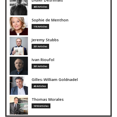
403 Articles
Sophie de Menthon
116 Articles
Jeremy Stubbs
351 Articles
Ivan Rioufol
301 Articles
Gilles-William Goldnadel
40 Articles
Thomas Morales
1018 Articles