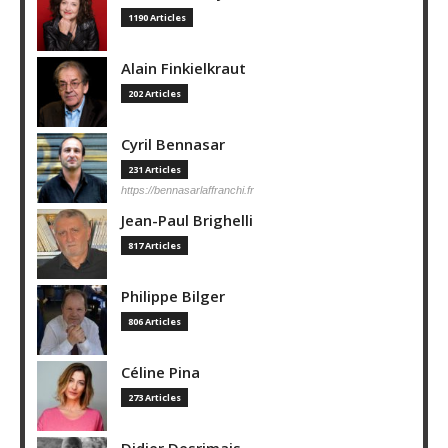
1190 Articles
Alain Finkielkraut
202 Articles
Cyril Bennasar
231 Articles
https://bennasarlaffranchi.fr
Jean-Paul Brighelli
817 Articles
Philippe Bilger
806 Articles
Céline Pina
273 Articles
Didier Desrimais