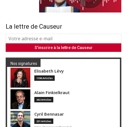
La lettre de Causeur
Nos signatures
Elisabeth Lévy
1190 Articles
Alain Finkielkraut
202 Articles
Cyril Bennasar
231 Articles
https://bennasarlaffranchi.fr