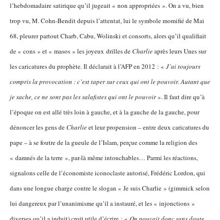
l’hebdomadaire satirique qu’il jugeait « non appropriées ». On a vu, bien
trop vu, M. Cohn-Bendit depuis l’attentat, lui le symbole momifié de Mai
68, pleurer partout Charb, Cabu, Wolinski et consorts, alors qu’il qualifiait
de « cons » et « masos » les joyeux drilles de
Charlie
après leurs Unes sur
les caricatures du prophète. Il déclarait à l’AFP en 2012 : «
J’ai toujours
compris la provocation : c’est taper sur ceux qui ont le pouvoir. Autant que
je sache, ce ne sont pas les salafistes qui ont le pouvoir
». Il faut dire qu’à
l’époque on est allé très loin à gauche, et à la gauche de la gauche, pour
dénoncer les gens de
Charlie
et leur propension – entre deux caricatures du
pape – à se foutre de la gueule de l’Islam, perçue comme la religion des
« damnés de la terre », par-là même intouchables… Parmi les réactions,
signalons celle de l’économiste iconoclaste autorisé, Frédéric Lordon, qui
dans une longue charge contre le slogan « Je suis Charlie » (gimmick selon
lui dangereux par l’unanimisme qu’il a instauré, et les « injonctions »
diverses qu’il a induit) croit utile d’écrire : «
On pouvait donc sans doute