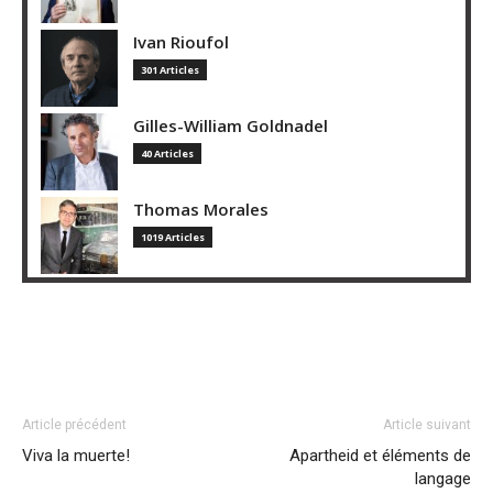
Ivan Rioufol
301 Articles
Gilles-William Goldnadel
40 Articles
Thomas Morales
1019 Articles
Article précédent
Article suivant
Viva la muerte!
Apartheid et éléments de
langage