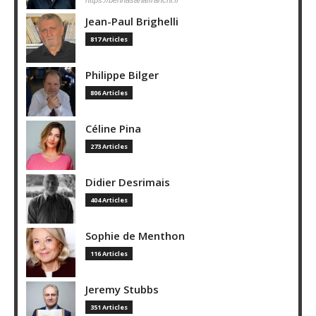
Jean-Paul Brighelli
817 Articles
Philippe Bilger
806 Articles
Céline Pina
273 Articles
Didier Desrimais
404 Articles
Sophie de Menthon
116 Articles
Jeremy Stubbs
351 Articles