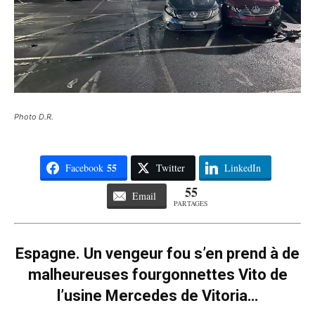
Photo D.R.
55
Facebook
Twitter
LinkedIn
55
Email
PARTAGES
Espagne. Un vengeur fou s’en prend à de
malheureuses fourgonnettes Vito de
l’usine Mercedes de Vitoria…