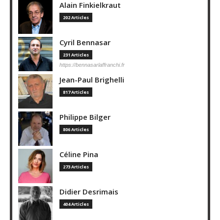
Alain Finkielkraut
202 Articles
Cyril Bennasar
231 Articles
https://bennasarlaffranchi.fr
Jean-Paul Brighelli
817 Articles
Philippe Bilger
806 Articles
Céline Pina
273 Articles
Didier Desrimais
404 Articles