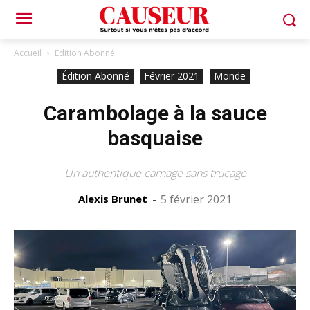
Accueil
Édition Abonné
Édition Abonné
Février 2021
Monde
Carambolage à la sauce
basquaise
Un authentique carnage sans trucage
Alexis Brunet
-
5 février 2021