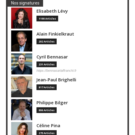
Nos signatures
Elisabeth Lévy
1190 Articles
Alain Finkielkraut
202 Articles
Cyril Bennasar
231 Articles
https://bennasarlaffranchi.fr
Jean-Paul Brighelli
817 Articles
Philippe Bilger
806 Articles
Céline Pina
273 Articles