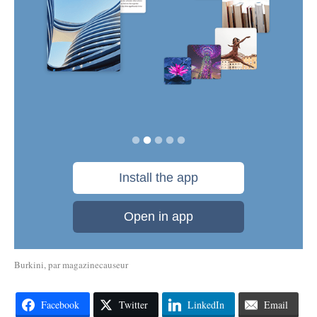
Burkini
, par
magazinecauseur
Facebook
Twitter
LinkedIn
Email