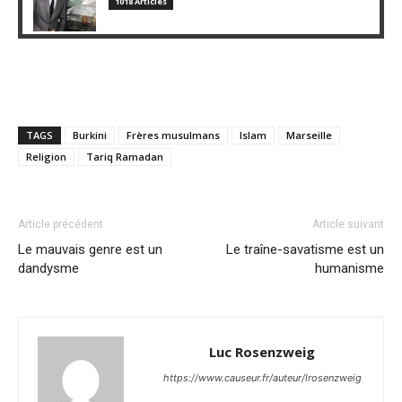
1018 Articles
TAGS
Burkini
Frères musulmans
Islam
Marseille
Religion
Tariq Ramadan
Article précédent
Article suivant
Le mauvais genre est un
Le traîne-savatisme est un
dandysme
humanisme
Luc Rosenzweig
https://www.causeur.fr/auteur/lrosenzweig