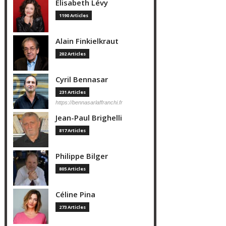
Elisabeth Lévy
1190 Articles
Alain Finkielkraut
202 Articles
Cyril Bennasar
231 Articles
https://bennasarlaffranchi.fr
Jean-Paul Brighelli
817 Articles
Philippe Bilger
805 Articles
Céline Pina
273 Articles