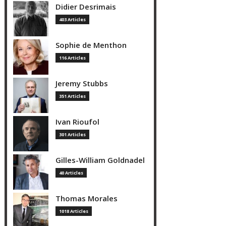
Didier Desrimais
403 Articles
Sophie de Menthon
116 Articles
Jeremy Stubbs
351 Articles
Ivan Rioufol
301 Articles
Gilles-William Goldnadel
40 Articles
Thomas Morales
1018 Articles