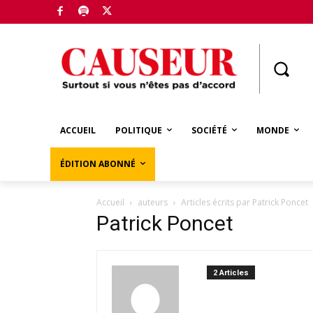
Boutique
ACCUEIL
POLITIQUE
SOCIÉTÉ
MONDE
ÉDITION ABONNÉ
Accueil
auteurs
Articles écrits par Patrick Poncet
Patrick Poncet
2 Articles