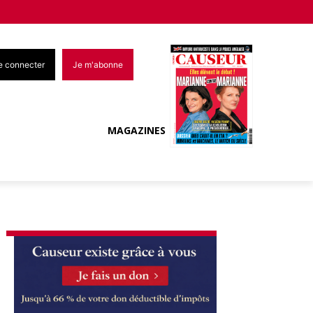
e connecter
Je m'abonne
MAGAZINES