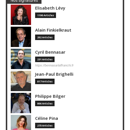
Nos signatures
Elisabeth Lévy
1190 Articles
Alain Finkielkraut
202 Articles
Cyril Bennasar
231 Articles
https://bennasarlaffranchi.fr
Jean-Paul Brighelli
817 Articles
Philippe Bilger
806 Articles
Céline Pina
273 Articles