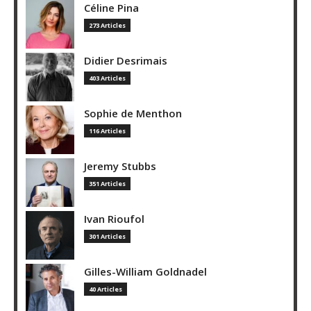
Céline Pina
273 Articles
Didier Desrimais
403 Articles
Sophie de Menthon
116 Articles
Jeremy Stubbs
351 Articles
Ivan Rioufol
301 Articles
Gilles-William Goldnadel
40 Articles