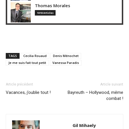
Thomas Morales
1018 Articles
TAGS
Cecilia Rouaud
Denis Ménochet
Je me suis fait tout petit
Vanessa Paradis
Article précédent
Article suivant
Vacances, j’oublie tout !
Bayreuth – Hollywood, même
combat !
Gil Mihaely