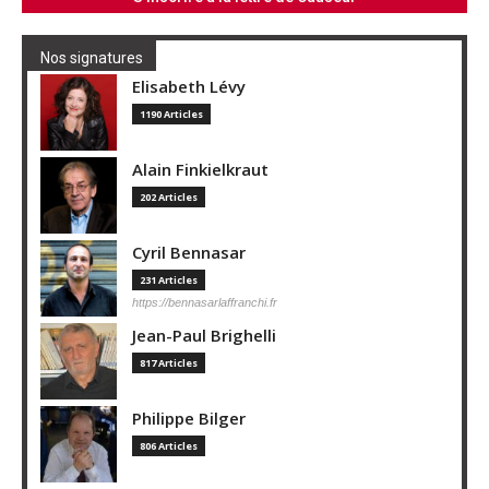
Nos signatures
Elisabeth Lévy
1190 Articles
Alain Finkielkraut
202 Articles
Cyril Bennasar
231 Articles
https://bennasarlaffranchi.fr
Jean-Paul Brighelli
817 Articles
Philippe Bilger
806 Articles