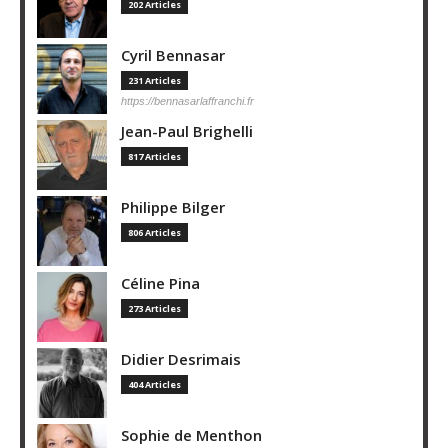
202 Articles
Cyril Bennasar
231 Articles
https://bennasarlaffranchi.fr
Jean-Paul Brighelli
817 Articles
Philippe Bilger
806 Articles
Céline Pina
273 Articles
Didier Desrimais
404 Articles
Sophie de Menthon